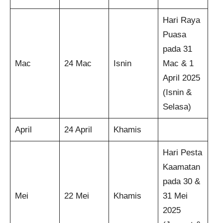
Hari Raya
Puasa
pada 31
Mac
24 Mac
Isnin
Mac & 1
April 2025
(Isnin &
Selasa)
April
24 April
Khamis
Hari Pesta
Kaamatan
pada 30 &
Mei
22 Mei
Khamis
31 Mei
2025