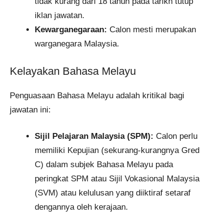
tidak kurang dari 18 tahun pada tarikh tutup
iklan jawatan.
Kewarganegaraan:
Calon mesti merupakan
warganegara Malaysia.
Kelayakan Bahasa Melayu
Penguasaan Bahasa Melayu adalah kritikal bagi
jawatan ini:​
Sijil Pelajaran Malaysia (SPM):
Calon perlu
memiliki Kepujian (sekurang-kurangnya Gred
C) dalam subjek Bahasa Melayu pada
peringkat SPM atau Sijil Vokasional Malaysia
(SVM) atau kelulusan yang diiktiraf setaraf
dengannya oleh kerajaan.