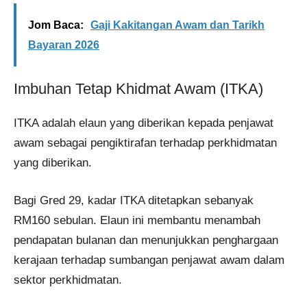
Jom Baca:
Gaji Kakitangan Awam dan Tarikh
Bayaran 2026
Imbuhan Tetap Khidmat Awam (ITKA)
ITKA adalah elaun yang diberikan kepada penjawat
awam sebagai pengiktirafan terhadap perkhidmatan
yang diberikan.
Bagi Gred 29, kadar ITKA ditetapkan sebanyak
RM160 sebulan. Elaun ini membantu menambah
pendapatan bulanan dan menunjukkan penghargaan
kerajaan terhadap sumbangan penjawat awam dalam
sektor perkhidmatan.​