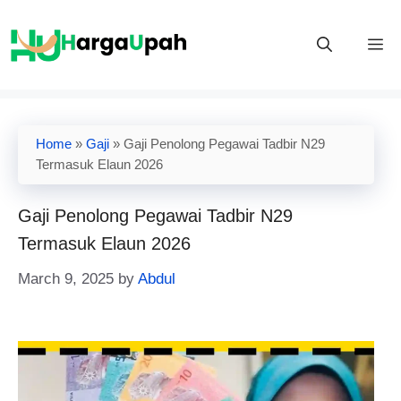
Skip
to
M
content
Home
»
Gaji
»
Gaji Penolong Pegawai Tadbir N29
Termasuk Elaun 2026
Gaji Penolong Pegawai Tadbir N29
Termasuk Elaun 2026
March 9, 2025
by
Abdul