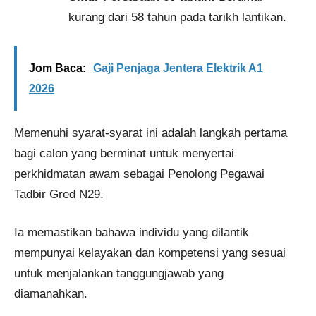
kurang dari 58 tahun pada tarikh lantikan.​
Jom Baca:
Gaji Penjaga Jentera Elektrik A1
2026
Memenuhi syarat-syarat ini adalah langkah pertama
bagi calon yang berminat untuk menyertai
perkhidmatan awam sebagai Penolong Pegawai
Tadbir Gred N29.
Ia memastikan bahawa individu yang dilantik
mempunyai kelayakan dan kompetensi yang sesuai
untuk menjalankan tanggungjawab yang
diamanahkan.