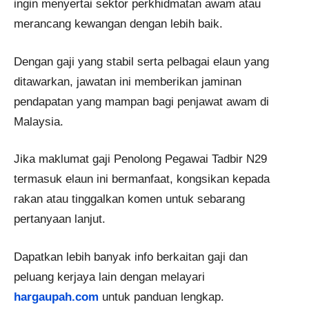
ingin menyertai sektor perkhidmatan awam atau
merancang kewangan dengan lebih baik.
Dengan gaji yang stabil serta pelbagai elaun yang
ditawarkan, jawatan ini memberikan jaminan
pendapatan yang mampan bagi penjawat awam di
Malaysia.
Jika maklumat gaji Penolong Pegawai Tadbir N29
termasuk elaun ini bermanfaat, kongsikan kepada
rakan atau tinggalkan komen untuk sebarang
pertanyaan lanjut.
Dapatkan lebih banyak info berkaitan gaji dan
peluang kerjaya lain dengan melayari
hargaupah.com
untuk panduan lengkap.