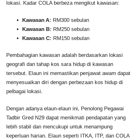
lokasi. Kadar COLA berbeza mengikut kawasan:​
Kawasan A:
RM300 sebulan
Kawasan B:
RM250 sebulan​
Kawasan C:
RM150 sebulan​
Pembahagian kawasan adalah berdasarkan lokasi
geografi dan tahap kos sara hidup di kawasan
tersebut. Elaun ini memastikan penjawat awam dapat
menyesuaikan diri dengan perbezaan kos hidup di
pelbagai lokasi.
Dengan adanya elaun-elaun ini, Penolong Pegawai
Tadbir Gred N29 dapat menikmati pendapatan yang
lebih stabil dan mencukupi untuk menampung
keperluan harian. Elaun seperti ITKA, ITP, dan COLA