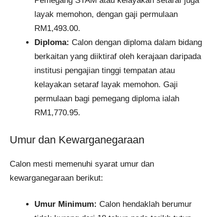
Pemegang STAM atau kelayakan setaraf juga
layak memohon, dengan gaji permulaan
RM1,493.00.​
Diploma:
Calon dengan diploma dalam bidang
berkaitan yang diiktiraf oleh kerajaan daripada
institusi pengajian tinggi tempatan atau
kelayakan setaraf layak memohon. Gaji
permulaan bagi pemegang diploma ialah
RM1,770.95.
Umur dan Kewarganegaraan
Calon mesti memenuhi syarat umur dan
kewarganegaraan berikut:​
Umur Minimum:
Calon hendaklah berumur