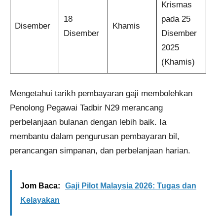
Krismas
18
pada 25
Disember
Khamis
Disember
Disember
2025
(Khamis)
Mengetahui tarikh pembayaran gaji membolehkan
Penolong Pegawai Tadbir N29 merancang
perbelanjaan bulanan dengan lebih baik. Ia
membantu dalam pengurusan pembayaran bil,
perancangan simpanan, dan perbelanjaan harian.
Jom Baca:
Gaji Pilot Malaysia 2026: Tugas dan
Kelayakan