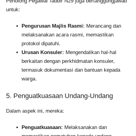
Penolong Pegawai Tadbir N29 juga bertanggungjawab
untuk:​
Pengurusan Majlis Rasmi:
Merancang dan
melaksanakan acara rasmi, memastikan
protokol dipatuhi.​
Urusan Konsuler:
Mengendalikan hal-hal
berkaitan dengan perkhidmatan konsuler,
termasuk dokumentasi dan bantuan kepada
warga.​
5. Penguatkuasaan Undang-Undang
Dalam aspek ini, mereka:​
Penguatkuasaan:
Melaksanakan dan