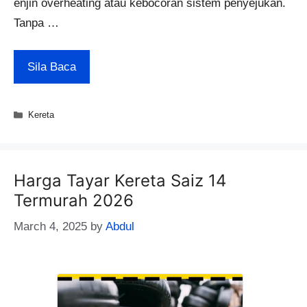
enjin overheating atau kebocoran sistem penyejukan.
Tanpa …
Sila Baca
Categories
Kereta
Harga Tayar Kereta Saiz 14
Termurah 2026
March 4, 2025
by
Abdul