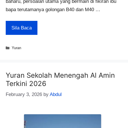
baharu, persoalan utama yang bermain di fikiran ibu
bapa terutamanya golongan B40 dan M40 …
Sila Baca
Categories
Yuran
Yuran Sekolah Menengah Al Amin
Terkini 2026
February 3, 2026
by
Abdul