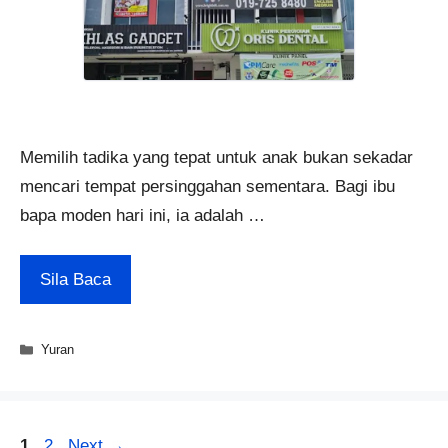
Memilih tadika yang tepat untuk anak bukan sekadar
mencari tempat persinggahan sementara. Bagi ibu
bapa moden hari ini, ia adalah …
Sila Baca
Categories
Yuran
Page
Page
1
2
Next
→