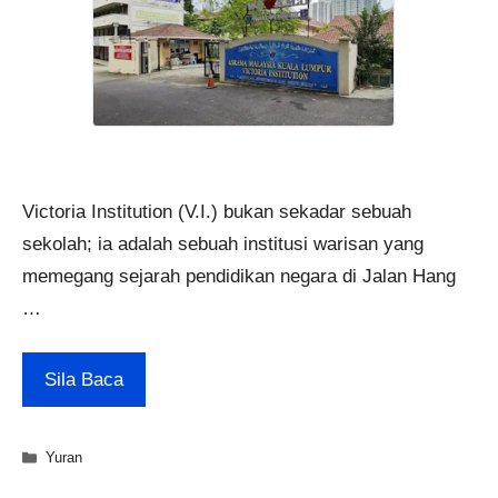
Victoria Institution (V.I.) bukan sekadar sebuah
sekolah; ia adalah sebuah institusi warisan yang
memegang sejarah pendidikan negara di Jalan Hang
…
Sila Baca
Categories
Yuran